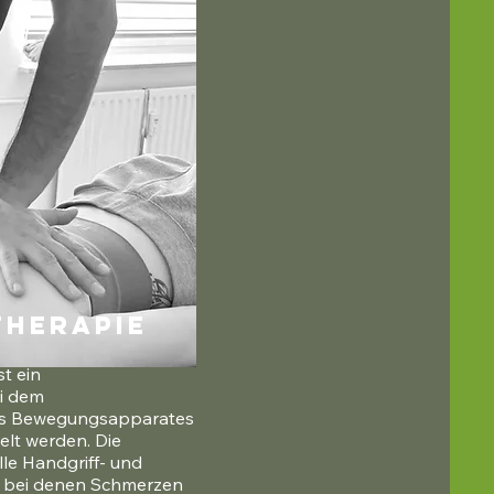
Therapie
t ein 
 dem 
s Bewegungsapparates 
lt werden. Die 
le Handgriff- und 
, bei denen Schmerzen 