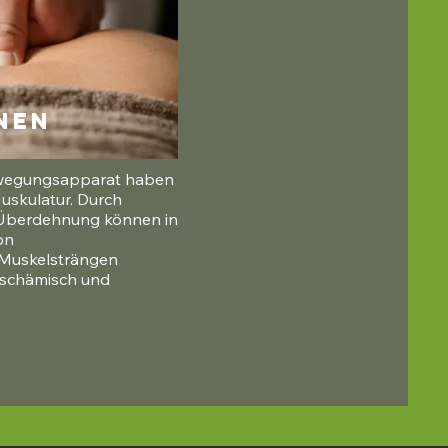
nen
wegungsapparat haben 
uskulatur. Durch 
Überdehnung können in 
n 
Muskelsträngen 
ischämisch und 