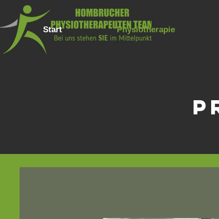
Start
Physiotherapie
P