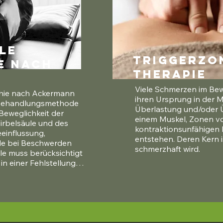
le
Triggerzo
e nach
Therapie
Viele Schmerzen im Be
thie nach Ackermann 
ihren Ursprung in der M
 Behandlungsmethode 
Überlastung und/oder 
Beweglichkeit der 
einem Muskel, Zonen vo
irbelsäule und des 
kontraktionsunfähigen 
einflussung, 
entstehen. Deren Kern 
de bei Beschwerden 
schmerzhaft wird.
e muss berücksichtigt 
n einer Fehlstellung 