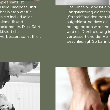
pieansatz ist 
duelle Diagnose und 
Das Kinesio-Tape ist ein 
r bieten wir für 
Längsrichtung elastisch i
 ein individuelles 
„Stretch“ auf den betro
lematik und 
aufgeklebt, so dass die
bekommen. Dies  führt 
hochgehoben wird und F
iviert die 
wird die Durchblutung i
verbessert somit Ihre 
verbessert und der Hei
beschleunigt. So kann be
Bluterguss nach einem 
werden. Narben werden e
Gelenke, das Lymphsyst
Schmerzdämpfungssyste