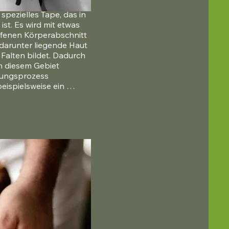
spezielles Tape, das in 
st. Es wird mit etwas 
ffenen Körperabschnitt 
 darunter liegende Haut 
alten bildet. Dadurch 
n diesem Gebiet 
lungsprozess 
ispielsweise ein 
Tag komplett abgebaut 
lastischer, Muskeln, 
em sowie das 
m werden aktiviert.