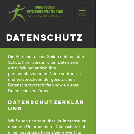
Datenschutz
Die Betreiber dieser Seiten nehmen den
Schutz Ihrer persönlichen Daten sehr
ernst. Wir behandeln Ihre
personenbezogenen Daten vertraulich
und entsprechend der gesetzlichen
Datenschutzvorschriften sowie dieser
Datenschutzerklärung.
Datenschutzerklär
ung
Wir freuen uns sehr über Ihr Interesse an
unserem Unternehmen. Datenschutz hat
einen besonders hohen Stellenwert für