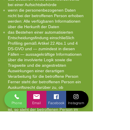
bei einer Aufsichtsbehörde
wenn die personenbezogenen Daten
nicht bei der betroffenen Person erhoben
werden: Alle verfügbaren Informationen
über die Herkunft der Daten
das Bestehen einer automatisierten
Entscheidungsfindung einschließlich
Profiling gemäß Artikel 22 Abs.1 und 4
DS-GVO und — zumindest in diesen
Fällen — aussagekräftige Informationen
über die involvierte Logik sowie die
Tragweite und die angestrebten
Auswirkungen einer derartigen
Verarbeitung für die betroffene Person
Ferner steht der betroffenen Person ein
Auskunftsrecht darüber zu, ob
personenbezogene Daten an ein Drittland
oder an eine internationale Organisation
Phone
Email
Facebook
Instagram
übermittelt wurden. Sofern dies der Fall
ist, so steht der betroffenen Person im
Übrigen das Recht zu, Auskunft über die
geeigneten Garantien im Zusammenhang
mit der Übermittlung zu erhalten.